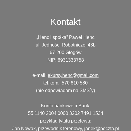
Kontakt
„Henc i spółka” Paweł Henc
ul. Jedności Robotniczej 43b
67-200 Głogów
NIP: 6931333758
e-mail:
ekursy.henc@gmail.com
tel.kom.:
570 810 580
(nie odpowiadam na SMS`y)
Konto bankowe mBank:
55 1140 2004 0000 3202 7491 1534
przykład tytułu przelewu:
Jan Nowak, przewodnik terenowy, janek@poczta.pl