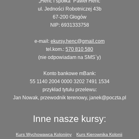
„Henc i spółka” Paweł Henc
ul. Jedności Robotniczej 43b
67-200 Głogów
NIP: 6931333758
e-mail:
ekursy.henc@gmail.com
tel.kom.:
570 810 580
(nie odpowiadam na SMS`y)
Konto bankowe mBank:
55 1140 2004 0000 3202 7491 1534
przykład tytułu przelewu:
Jan Nowak, przewodnik terenowy, janek@poczta.pl
Inne nasze kursy:
Kurs Wychowawca Kolonijny
Kurs Kierownika Kolonii